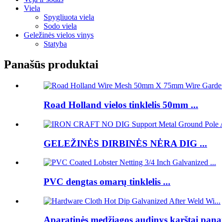
Viela
Spygliuota viela
Sodo viela
Geležinės vielos vinys
Statyba
Panašūs produktai
Road Holland vielos tinklelis 50mm ...
GELEŽINĖS DIRBINĖS NĖRA DIG ...
PVC dengtas omarų tinklelis ...
Aparatinės medžiagos audinys karštai panar