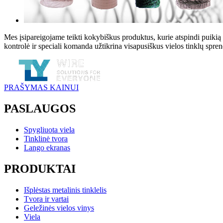
Mes įsipareigojame teikti kokybiškus produktus, kurie atspindi puikią
kontrolė ir speciali komanda užtikrina visapusiškus vielos tinklų spr
PRAŠYMAS KAINUI
PASLAUGOS
Spygliuota viela
Tinklinė tvora
Lango ekranas
PRODUKTAI
Išplėstas metalinis tinklelis
Tvora ir vartai
Geležinės vielos vinys
Viela