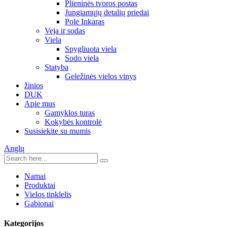
Plieninės tvoros postas
Jungiamųjų detalių priedai
Pole Inkaras
Veja ir sodas
Viela
Spygliuota viela
Sodo viela
Statyba
Geležinės vielos vinys
žinios
DUK
Apie mus
Gamyklos turas
Kokybės kontrolė
Susisiekite su mumis
Anglų
Namai
Produktai
Vielos tinklelis
Gabionai
Kategorijos