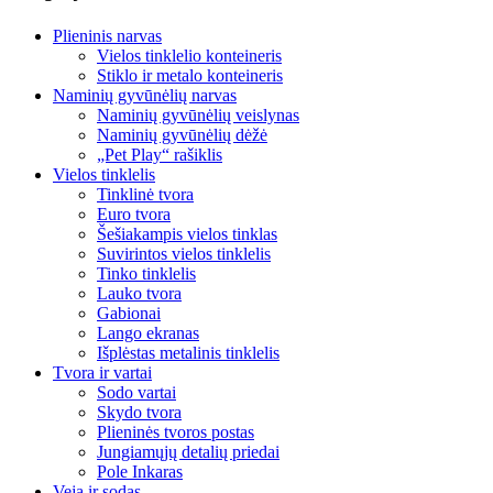
Plieninis narvas
Vielos tinklelio konteineris
Stiklo ir metalo konteineris
Naminių gyvūnėlių narvas
Naminių gyvūnėlių veislynas
Naminių gyvūnėlių dėžė
„Pet Play“ rašiklis
Vielos tinklelis
Tinklinė tvora
Euro tvora
Šešiakampis vielos tinklas
Suvirintos vielos tinklelis
Tinko tinklelis
Lauko tvora
Gabionai
Lango ekranas
Išplėstas metalinis tinklelis
Tvora ir vartai
Sodo vartai
Skydo tvora
Plieninės tvoros postas
Jungiamųjų detalių priedai
Pole Inkaras
Veja ir sodas