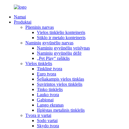
Namai
Produktai
Plieninis narvas
Vielos tinklelio konteineris
Stiklo ir metalo konteineris
Naminių gyvūnėlių narvas
Naminių gyvūnėlių veislynas
Naminių gyvūnėlių dėžė
„Pet Play“ rašiklis
Vielos tinklelis
Tinklinė tvora
Euro tvora
Šešiakampis vielos tinklas
Suvirintos vielos tinklelis
Tinko tinklelis
Lauko tvora
Gabionai
Lango ekranas
Išplėstas metalinis tinklelis
Tvora ir vartai
Sodo vartai
Skydo tvora