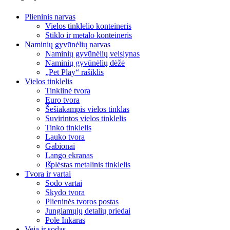
Plieninis narvas
Vielos tinklelio konteineris
Stiklo ir metalo konteineris
Naminių gyvūnėlių narvas
Naminių gyvūnėlių veislynas
Naminių gyvūnėlių dėžė
„Pet Play“ rašiklis
Vielos tinklelis
Tinklinė tvora
Euro tvora
Šešiakampis vielos tinklas
Suvirintos vielos tinklelis
Tinko tinklelis
Lauko tvora
Gabionai
Lango ekranas
Išplėstas metalinis tinklelis
Tvora ir vartai
Sodo vartai
Skydo tvora
Plieninės tvoros postas
Jungiamųjų detalių priedai
Pole Inkaras
Veja ir sodas