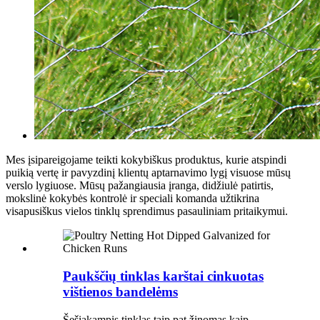
Mes įsipareigojame teikti kokybiškus produktus, kurie atspindi
puikią vertę ir pavyzdinį klientų aptarnavimo lygį visuose mūsų
verslo lygiuose. Mūsų pažangiausia įranga, didžiulė patirtis,
mokslinė kokybės kontrolė ir speciali komanda užtikrina
visapusiškus vielos tinklų sprendimus pasauliniam pritaikymui.
Paukščių tinklas karštai cinkuotas
vištienos bandelėms
Šešiakampis tinklas taip pat žinomas kaip