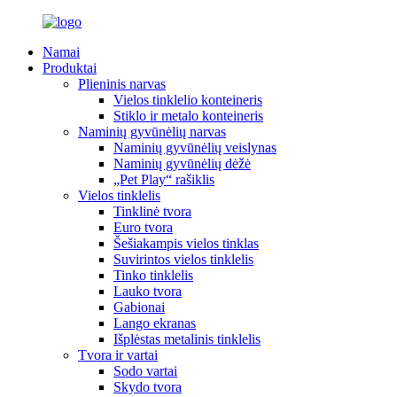
Namai
Produktai
Plieninis narvas
Vielos tinklelio konteineris
Stiklo ir metalo konteineris
Naminių gyvūnėlių narvas
Naminių gyvūnėlių veislynas
Naminių gyvūnėlių dėžė
„Pet Play“ rašiklis
Vielos tinklelis
Tinklinė tvora
Euro tvora
Šešiakampis vielos tinklas
Suvirintos vielos tinklelis
Tinko tinklelis
Lauko tvora
Gabionai
Lango ekranas
Išplėstas metalinis tinklelis
Tvora ir vartai
Sodo vartai
Skydo tvora