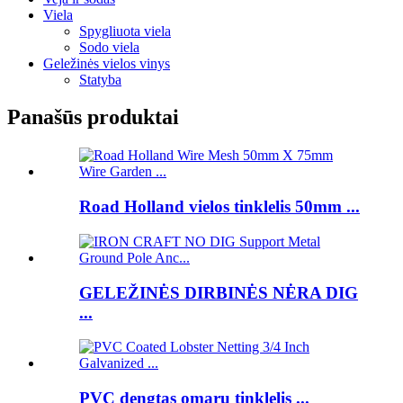
Viela
Spygliuota viela
Sodo viela
Geležinės vielos vinys
Statyba
Panašūs produktai
Road Holland vielos tinklelis 50mm ...
GELEŽINĖS DIRBINĖS NĖRA DIG
...
PVC dengtas omarų tinklelis ...