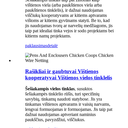
vištienos viela (arba paukštienos viela arba
paukštienos tinklelis), ir dažnai naudojamas
viščiukų kooperatyvams ar kitiems aptvarams
vištoms ar kitiems gyvūnams statyti. Be to, kad
jis naudojamas tvorų ar narvelių medžiagoms, jis
taip pat idealiai tinka vejos ir sodo projektams bei
kitiems namų projektams.
paklausimas
detalė
Rašikliai ir gaubtuvai Vištienos
kooperatyvai Vištienos vielos tinklelis
Šešiakampis vielos tinklas
, susuktos
šešiakampės tinklelio rūšis, turi specifinių
savybių, tinkamų naudoti statybose. Jis yra
tinkamas vištienos aptvarams ir vaisių narvams,
lengvai formuojamas ir formuojamas. Jis taip pat
dažnai naudojamas aptveriant naminius
paukščius, pavyzdžiui, viščiukus.