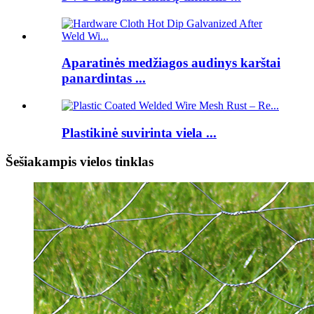
Aparatinės medžiagos audinys karštai
panardintas ...
Plastikinė suvirinta viela ...
Šešiakampis vielos tinklas