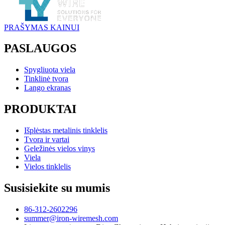
PRAŠYMAS KAINUI
PASLAUGOS
Spygliuota viela
Tinklinė tvora
Lango ekranas
PRODUKTAI
Išplėstas metalinis tinklelis
Tvora ir vartai
Geležinės vielos vinys
Viela
Vielos tinklelis
Susisiekite su mumis
86-312-2602296
summer@iron-wiremesh.com