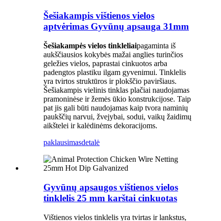
Šešiakampis vištienos vielos
aptvėrimas Gyvūnų apsauga 31mm
Šešiakampės vielos tinkleliai
pagaminta iš
aukščiausios kokybės mažai anglies turinčios
geležies vielos, paprastai cinkuotos arba
padengtos plastiku ilgam gyvenimui. Tinklelis
yra tvirtos struktūros ir plokščio paviršiaus.
Šešiakampis vielinis tinklas plačiai naudojamas
pramoninėse ir žemės ūkio konstrukcijose. Taip
pat jis gali būti naudojamas kaip tvora naminių
paukščių narvui, žvejybai, sodui, vaikų žaidimų
aikštelei ir kalėdinėms dekoracijoms.
paklausimas
detalė
Gyvūnų apsaugos vištienos vielos
tinklelis 25 mm karštai cinkuotas
Vištienos vielos tinklelis yra tvirtas ir lankstus,