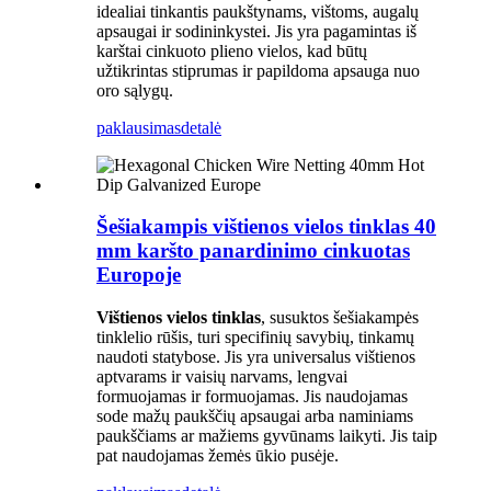
idealiai tinkantis paukštynams, vištoms, augalų
apsaugai ir sodininkystei. Jis yra pagamintas iš
karštai cinkuoto plieno vielos, kad būtų
užtikrintas stiprumas ir papildoma apsauga nuo
oro sąlygų.
paklausimas
detalė
Šešiakampis vištienos vielos tinklas 40
mm karšto panardinimo cinkuotas
Europoje
Vištienos vielos tinklas
, susuktos šešiakampės
tinklelio rūšis, turi specifinių savybių, tinkamų
naudoti statybose. Jis yra universalus vištienos
aptvarams ir vaisių narvams, lengvai
formuojamas ir formuojamas. Jis naudojamas
sode mažų paukščių apsaugai arba naminiams
paukščiams ar mažiems gyvūnams laikyti. Jis taip
pat naudojamas žemės ūkio pusėje.