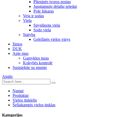
Plieninės tvoros postas
Jungiamųjų detalių priedai
Pole Inkaras
Veja ir sodas
Viela
Spygliuota viela
Sodo viela
Statyba
Geležinės vielos vinys
žinios
DUK
Apie mus
Gamyklos turas
Kokybės kontrolė
Susisiekite su mumis
Anglų
Namai
Produktai
Vielos tinklelis
Šešiakampis vielos tinklas
Kategorijos