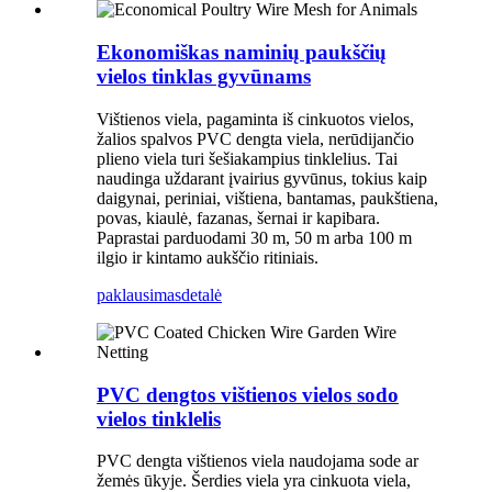
Ekonomiškas naminių paukščių
vielos tinklas gyvūnams
Vištienos viela, pagaminta iš cinkuotos vielos,
žalios spalvos PVC dengta viela, nerūdijančio
plieno viela turi šešiakampius tinklelius. Tai
naudinga uždarant įvairius gyvūnus, tokius kaip
daigynai, periniai, vištiena, bantamas, paukštiena,
povas, kiaulė, fazanas, šernai ir kapibara.
Paprastai parduodami 30 m, 50 m arba 100 m
ilgio ir kintamo aukščio ritiniais.
paklausimas
detalė
PVC dengtos vištienos vielos sodo
vielos tinklelis
PVC dengta vištienos viela naudojama sode ar
žemės ūkyje. Šerdies viela yra cinkuota viela,