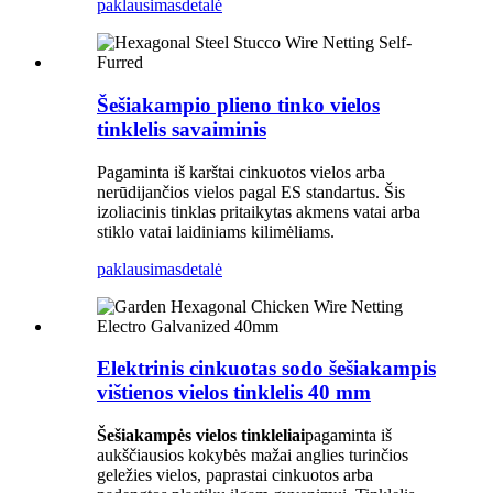
paklausimas
detalė
Šešiakampio plieno tinko vielos
tinklelis savaiminis
Pagaminta iš karštai cinkuotos vielos arba
nerūdijančios vielos pagal ES standartus. Šis
izoliacinis tinklas pritaikytas akmens vatai arba
stiklo vatai laidiniams kilimėliams.
paklausimas
detalė
Elektrinis cinkuotas sodo šešiakampis
vištienos vielos tinklelis 40 mm
Šešiakampės vielos tinkleliai
pagaminta iš
aukščiausios kokybės mažai anglies turinčios
geležies vielos, paprastai cinkuotos arba