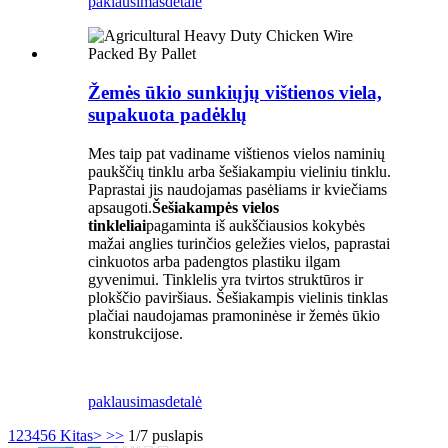
paklausimas
detalė
Žemės ūkio sunkiųjų vištienos viela,
supakuota padėklų
Mes taip pat vadiname vištienos vielos naminių
paukščių tinklu arba šešiakampiu vieliniu tinklu.
Paprastai jis naudojamas pasėliams ir kviečiams
apsaugoti.
Šešiakampės vielos
tinkleliai
pagaminta iš aukščiausios kokybės
mažai anglies turinčios geležies vielos, paprastai
cinkuotos arba padengtos plastiku ilgam
gyvenimui. Tinklelis yra tvirtos struktūros ir
plokščio paviršiaus. Šešiakampis vielinis tinklas
plačiai naudojamas pramoninėse ir žemės ūkio
konstrukcijose.
paklausimas
detalė
1
2
3
4
5
6
Kitas>
>>
1/7 puslapis