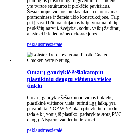
padengtos plastiku ilgam gyvenimui. Tinklelis
yra tvirtos struktūros ir plokščio paviršiaus.
Šešiakampis vielinis tinklas plačiai naudojamas
pramoninėse ir žemės ūkio konstrukcijose. Taip
pat jis gali būti naudojamas kaip tvora naminių
paukščių narvui, žvejybai, sodui, vaikų žaidimų
aikštelei ir kalėdinėms dekoracijoms.
paklausimas
detalė
Omarų gaudyklė šešiakampiu
plastikiniu dengtu vištienos vielos
tinklu
Omarų gaudyklė šešiakampė vielos tinklelis,
plastikinė vištienos viela, turinti ilgą laiką, yra
pagaminta iš GAW šešiakampio vielinio tinklo,
tada eik į vonią iš plastiko, padarykite storą PVC
dangą. Atsparus vandeniui ir saulei.
paklausimas
detalė