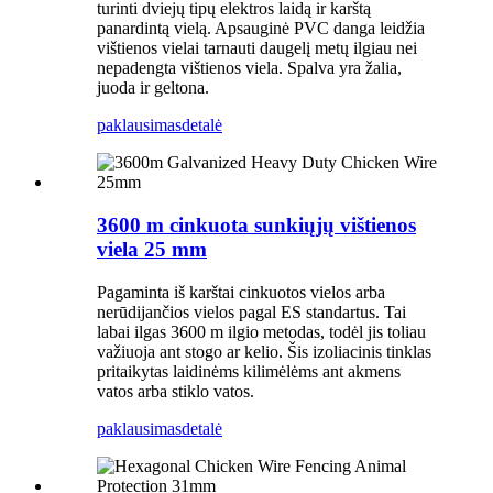
turinti dviejų tipų elektros laidą ir karštą
panardintą vielą. Apsauginė PVC danga leidžia
vištienos vielai tarnauti daugelį metų ilgiau nei
nepadengta vištienos viela. Spalva yra žalia,
juoda ir geltona.
paklausimas
detalė
3600 m cinkuota sunkiųjų vištienos
viela 25 mm
Pagaminta iš karštai cinkuotos vielos arba
nerūdijančios vielos pagal ES standartus. Tai
labai ilgas 3600 m ilgio metodas, todėl jis toliau
važiuoja ant stogo ar kelio. Šis izoliacinis tinklas
pritaikytas laidinėms kilimėlėms ant akmens
vatos arba stiklo vatos.
paklausimas
detalė