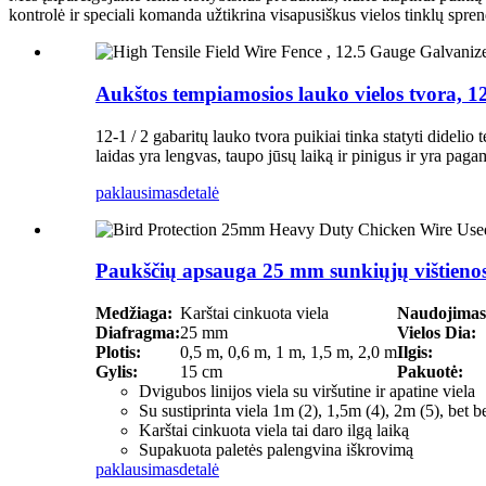
kontrolė ir speciali komanda užtikrina visapusiškus vielos tinklų spr
Aukštos tempiamosios lauko vielos tvora, 12,
12-1 / 2 gabaritų lauko tvora puikiai tinka statyti didelio
laidas yra lengvas, taupo jūsų laiką ir pinigus ir yra pag
paklausimas
detalė
Paukščių apsauga 25 mm sunkiųjų vištienos 
Medžiaga:
Karštai cinkuota viela
Naudojimas
Diafragma:
25 mm
Vielos Dia:
Plotis:
0,5 m, 0,6 m, 1 m, 1,5 m, 2,0 m
Ilgis:
Gylis:
15 cm
Pakuotė:
Dvigubos linijos viela su viršutine ir apatine viela
Su sustiprinta viela 1m (2), 1,5m (4), 2m (5), bet 
Karštai cinkuota viela tai daro ilgą laiką
Supakuota paletės palengvina iškrovimą
paklausimas
detalė