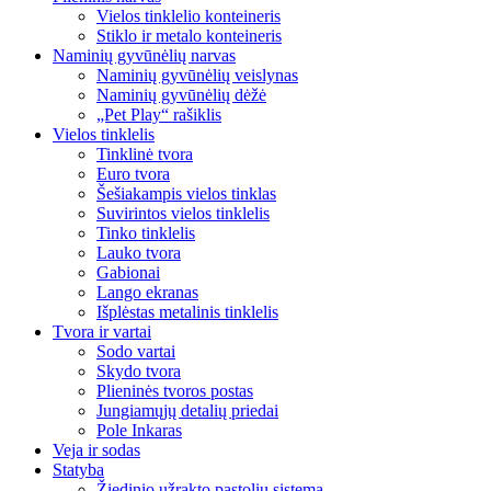
Vielos tinklelio konteineris
Stiklo ir metalo konteineris
Naminių gyvūnėlių narvas
Naminių gyvūnėlių veislynas
Naminių gyvūnėlių dėžė
„Pet Play“ rašiklis
Vielos tinklelis
Tinklinė tvora
Euro tvora
Šešiakampis vielos tinklas
Suvirintos vielos tinklelis
Tinko tinklelis
Lauko tvora
Gabionai
Lango ekranas
Išplėstas metalinis tinklelis
Tvora ir vartai
Sodo vartai
Skydo tvora
Plieninės tvoros postas
Jungiamųjų detalių priedai
Pole Inkaras
Veja ir sodas
Statyba
Žiedinio užrakto pastolių sistema