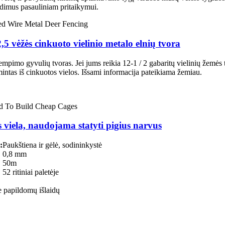
endimus pasauliniam pritaikymui.
5 vėžės cinkuoto vielinio metalo elnių tvora
 tempimo gyvulių tvoras. Jei jums reikia 12-1 / 2 gabaritų vielinių žemės 
amintas iš cinkuotos vielos. Išsami informacija pateikiama žemiau.
viela, naudojama statyti pigius narvus
:
Paukštiena ir gėlė, sodininkystė
0,8 mm
50m
52 ritiniai paletėje
be papildomų išlaidų