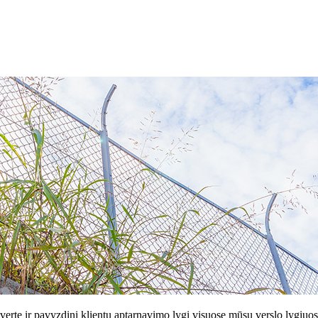
 vertę ir pavyzdinį klientų aptarnavimo lygį visuose mūsų verslo lygiuo