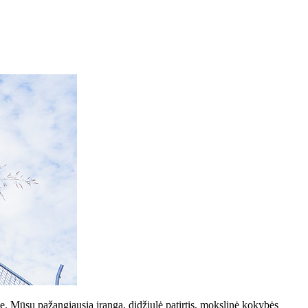
se. Mūsų pažangiausia įranga, didžiulė patirtis, mokslinė kokybės