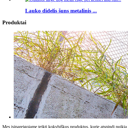
Lauko didelis šuns metalinis ...
Produktai
Mes įsipareigojame teikti kokybiškus produktus, kurie atspindi puikią