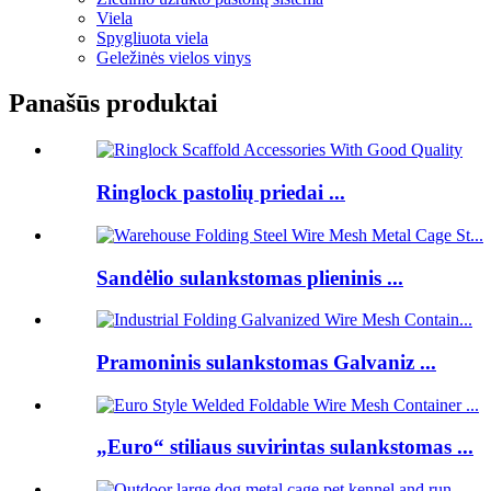
Viela
Spygliuota viela
Geležinės vielos vinys
Panašūs produktai
Ringlock pastolių priedai ...
Sandėlio sulankstomas plieninis ...
Pramoninis sulankstomas Galvaniz ...
„Euro“ stiliaus suvirintas sulankstomas ...