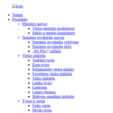
Namai
Produktai
Plieninis narvas
Vielos tinklelio konteineris
Stiklo ir metalo konteineris
Naminių gyvūnėlių narvas
Naminių gyvūnėlių veislynas
Naminių gyvūnėlių dėžė
„Pet Play“ rašiklis
Vielos tinklelis
Tinklinė tvora
Euro tvora
Šešiakampis vielos tinklas
Suvirintos vielos tinklelis
Tinko tinklelis
Lauko tvora
Gabionai
Lango ekranas
Išplėstas metalinis tinklelis
Tvora ir vartai
Sodo vartai
Skydo tvora