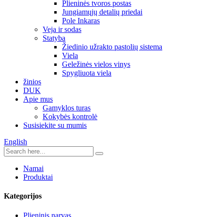
Plieninės tvoros postas
Jungiamųjų detalių priedai
Pole Inkaras
Veja ir sodas
Statyba
Žiedinio užrakto pastolių sistema
Viela
Geležinės vielos vinys
Spygliuota viela
žinios
DUK
Apie mus
Gamyklos turas
Kokybės kontrolė
Susisiekite su mumis
English
Namai
Produktai
Kategorijos
Plieninis narvas