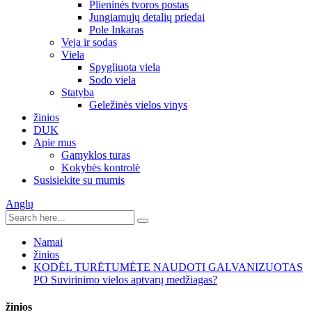
Plieninės tvoros postas
Jungiamųjų detalių priedai
Pole Inkaras
Veja ir sodas
Viela
Spygliuota viela
Sodo viela
Statyba
Geležinės vielos vinys
žinios
DUK
Apie mus
Gamyklos turas
Kokybės kontrolė
Susisiekite su mumis
Anglų
Namai
žinios
KODĖL TURĖTUMĖTE NAUDOTI GALVANIZUOTAS
PO Suvirinimo vielos aptvarų medžiagas?
žinios