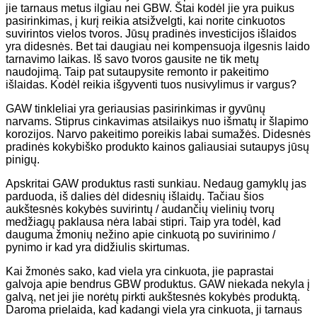
jie tarnaus metus ilgiau nei GBW. Štai kodėl jie yra puikus
pasirinkimas, į kurį reikia atsižvelgti, kai norite cinkuotos
suvirintos vielos tvoros. Jūsų pradinės investicijos išlaidos
yra didesnės. Bet tai daugiau nei kompensuoja ilgesnis laido
tarnavimo laikas. Iš savo tvoros gausite ne tik metų
naudojimą. Taip pat sutaupysite remonto ir pakeitimo
išlaidas. Kodėl reikia išgyventi tuos nusivylimus ir vargus?
GAW tinkleliai yra geriausias pasirinkimas ir gyvūnų
narvams. Stiprus cinkavimas atsilaikys nuo išmatų ir šlapimo
korozijos. Narvo pakeitimo poreikis labai sumažės. Didesnės
pradinės kokybiško produkto kainos galiausiai sutaupys jūsų
pinigų.
Apskritai GAW produktus rasti sunkiau. Nedaug gamyklų jas
parduoda, iš dalies dėl didesnių išlaidų. Tačiau šios
aukštesnės kokybės suvirintų / audančių vielinių tvorų
medžiagų paklausa nėra labai stipri. Taip yra todėl, kad
dauguma žmonių nežino apie cinkuotą po suvirinimo /
pynimo ir kad yra didžiulis skirtumas.
Kai žmonės sako, kad viela yra cinkuota, jie paprastai
galvoja apie bendrus GBW produktus. GAW niekada nekyla į
galvą, net jei jie norėtų pirkti aukštesnės kokybės produktą.
Daroma prielaida, kad kadangi viela yra cinkuota, ji tarnaus