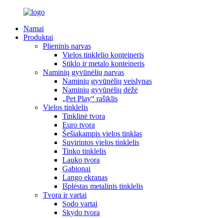
Namai
Produktai
Plieninis narvas
Vielos tinklelio konteineris
Stiklo ir metalo konteineris
Naminių gyvūnėlių narvas
Naminių gyvūnėlių veislynas
Naminių gyvūnėlių dėžė
„Pet Play“ rašiklis
Vielos tinklelis
Tinklinė tvora
Euro tvora
Šešiakampis vielos tinklas
Suvirintos vielos tinklelis
Tinko tinklelis
Lauko tvora
Gabionai
Lango ekranas
Išplėstas metalinis tinklelis
Tvora ir vartai
Sodo vartai
Skydo tvora