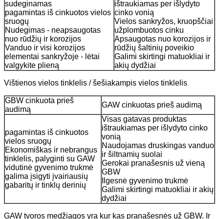
sudeginamas
ištraukiamas per išlydyto
pagamintas iš cinkuotos vielos
cinko vonią
sruogų
Vielos sankryžos, kruopščiai
Nudegimas - neapsaugotas
užplombuotos cinku
nuo rūdžių ir korozijos
Apsaugotas nuo korozijos ir
Vanduo ir visi korozijos
rūdžių šaltinių poveikio
elementai sankryžoje - lėtai
Galimi skirtingi matuokliai ir
valgykite plieną
akių dydžiai
Vištienos vielos tinklelis / šešiakampis vielos tinklelis
GBW cinkuota prieš
GAW cinkuotas prieš audimą
audimą
Visas gatavas produktas
ištraukiamas per išlydyto cinko
pagamintas iš cinkuotos
vonią
vielos sruogų
Naudojamas druskingas vanduo
Ekonomiškas ir nebrangus
ir šiltnamių suolai
tinklelis, palyginti su GAW
Gerokai pranašesnis už vieną
vidutinė gyvenimo trukmė
GBW
galima įsigyti įvairiausių
Ilgesnė gyvenimo trukmė
gabaritų ir tinklų derinių
Galimi skirtingi matuokliai ir akių
dydžiai
GAW tvoros medžiagos yra kur kas pranašesnės už GBW. Ir