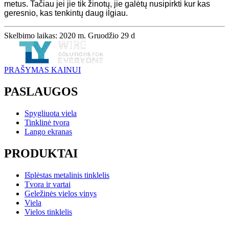
metus. Tačiau jei jie tik žinotų, jie galėtų nusipirkti kur kas
geresnio, kas tenkintų daug ilgiau.
Skelbimo laikas: 2020 m. Gruodžio 29 d
PRAŠYMAS KAINUI
PASLAUGOS
Spygliuota viela
Tinklinė tvora
Lango ekranas
PRODUKTAI
Išplėstas metalinis tinklelis
Tvora ir vartai
Geležinės vielos vinys
Viela
Vielos tinklelis