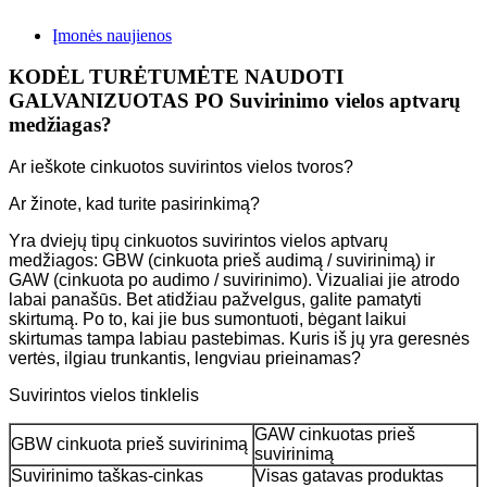
Įmonės naujienos
KODĖL TURĖTUMĖTE NAUDOTI
GALVANIZUOTAS PO Suvirinimo vielos aptvarų
medžiagas?
Ar ieškote cinkuotos suvirintos vielos tvoros?
Ar žinote, kad turite pasirinkimą?
Yra dviejų tipų cinkuotos suvirintos vielos aptvarų
medžiagos: GBW (cinkuota prieš audimą / suvirinimą) ir
GAW (cinkuota po audimo / suvirinimo). Vizualiai jie atrodo
labai panašūs. Bet atidžiau pažvelgus, galite pamatyti
skirtumą. Po to, kai jie bus sumontuoti, bėgant laikui
skirtumas tampa labiau pastebimas. Kuris iš jų yra geresnės
vertės, ilgiau trunkantis, lengviau prieinamas?
Suvirintos vielos tinklelis
GAW cinkuotas prieš
GBW cinkuota prieš suvirinimą
suvirinimą
Suvirinimo taškas-cinkas
Visas gatavas produktas